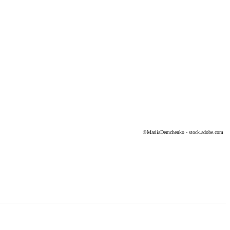
©MariiaDemchenko - stock.adobe.com