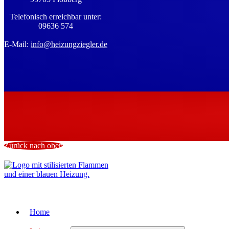
Telefonisch erreichbar unter:
09636 574
E-Mail:
info@heizungziegler.de
Zurück nach oben
Home