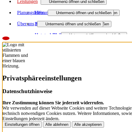
Leistungen
Untermenü öffnen und schließen
Planungshilfen
Heizung
Untermenü öffnen und schließen
Untermenü öffnen und schließen
Über uns
Bad
3D-Badplaner
Regenerativ heizen
Untermenü öffnen und schließen
Untermenü öffnen und schließen
Haustechnik
Unternehmen
Förderung Heizung
Badmodernisierung
Untermenü öffnen und schließen
Lüftung
Jobs
Barrierefreies Bad
Wasser / Trinkwasser
Untermenü öffnen und schließen
Ausbildung
Förderung Bad
Smart Home
Dezentrale Wohnraumlüftung
Partner
Zentralstaubsauger
Zentrale Wohnraumlüftung
Privatsphäre­einstellungen
Aktuelles
Raumklimatisierung
Datenschutzhinweise
Downloads
Ihre Zustimmung können Sie jederzeit widerrufen.
Wir verwenden auf dieser Webseite Cookies und weitere Technologien
technisch notwendigen Cookies nutzen. Weitere Informationen, sowie e
Einstellungen jederzeit ändern.
Einstellungen öffnen
Alle ablehnen
Alle akzeptieren