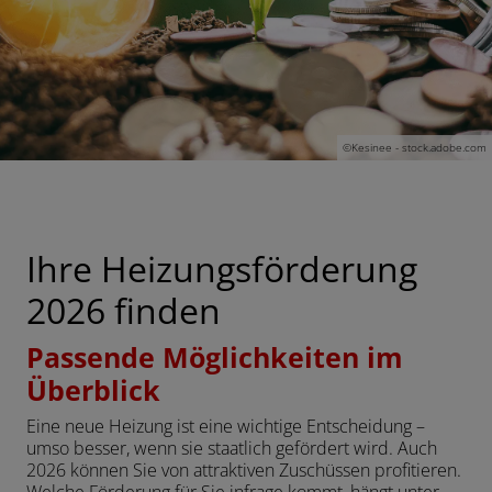
ließen
 und schließen
©Kesinee - stock.adobe.com
schließen
n und schließen
Ihre Heizungsförderung
schließen
2026 finden
Passende Möglichkeiten im
Überblick
Eine neue Heizung ist eine wichtige Entscheidung –
umso besser, wenn sie staatlich gefördert wird. Auch
2026 können Sie von attraktiven Zuschüssen profitieren.
Welche Förderung für Sie infrage kommt, hängt unter