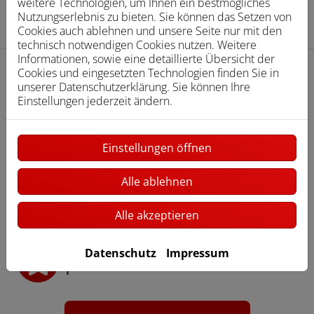
weitere Technologien, um Ihnen ein bestmögliches
Nutzungserlebnis zu bieten. Sie können das Setzen von
Cookies auch ablehnen und unsere Seite nur mit den
technisch notwendigen Cookies nutzen. Weitere
Informationen, sowie eine detaillierte Übersicht der
Cookies und eingesetzten Technologien finden Sie in
unserer Datenschutzerklärung. Sie können Ihre
Einstellungen jederzeit ändern.
Ihre mögliche Förderhöhe
Einstellungen öffnen
30 % Grundförderung
Alle ablehnen
zusätzliche Einkommensboni
Alle akzeptieren
weitere Zuschläge je nach
Datenschutz
Impressum
persönlicher Situation