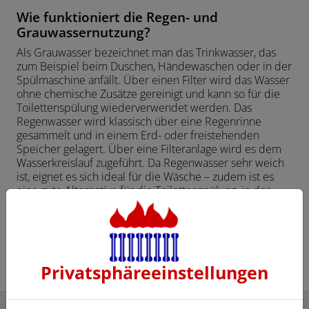
Wie funktioniert die Regen- und
Grauwassernutzung?
Als Grauwasser bezeichnet man das Trinkwasser, das
zum Beispiel beim Duschen, Händewaschen oder in der
Spülmaschine anfällt. Über einen Filter wird das Wasser
ohne chemische Zusätze gereinigt und kann so für die
Toilettenspülung wiederverwendet werden. Das
Regenwasser wird klassisch über eine Regenrinne
gesammelt und in einem Erd- oder freistehenden
Speicher gelagert. Über eine Filteranlage wird es dem
Wasserkreislauf zugeführt. Da Regenwasser sehr weich
ist, eignet es sich ideal für die Wäsche – zudem ist es
eine gute Alternative für die Toilettenspülung, in der
normalerweise sauberes Trinkwasser zum Einsatz
kommt.
Privatsphäre­einstellungen