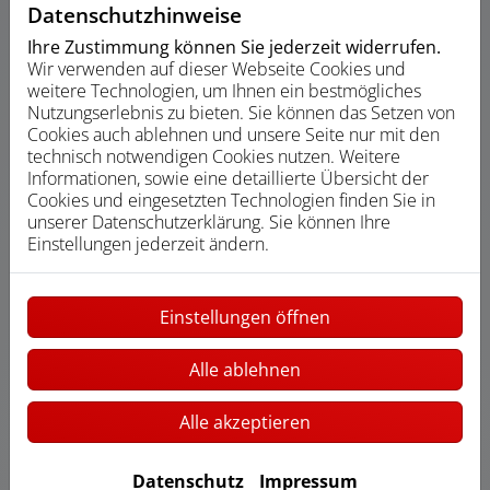
Datenschutzhinweise
Ihre Zustimmung können Sie jederzeit widerrufen.
Wir verwenden auf dieser Webseite Cookies und
Unser Angebot für Sie
weitere Technologien, um Ihnen ein bestmögliches
Nutzen Sie die Vorteile der Regen- und
Nutzungserlebnis zu bieten. Sie können das Setzen von
Grauwassernutzung für sich! Vereinbaren Sie einen
Cookies auch ablehnen und unsere Seite nur mit den
ersten, unverbindlichen Beratungstermin mit uns.
technisch notwendigen Cookies nutzen. Weitere
Informationen, sowie eine detaillierte Übersicht der
Cookies und eingesetzten Technologien finden Sie in
unserer Datenschutzerklärung. Sie können Ihre
Einstellungen jederzeit ändern.
Individuelle Planung und Beratung
Einstellungen öffnen
Wir beraten Sie basierend auf Ihren Wünschen und
Alle ablehnen
Gegebenheiten zu den Möglichkeiten der Regen-
und/oder Grauwassernutzung für Ihr Gebäude
Alle akzeptieren
Nach Vertragsabschluss erhalten Sie eine
transparente und bindende Kostenaufstellung
Datenschutz
Impressum