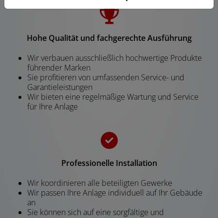
Hohe Qualität und fachgerechte Ausführung
Wir verbauen ausschließlich hochwertige Produkte
führender Marken
Sie profitieren von umfassenden Service- und
Garantieleistungen
Wir bieten eine regelmäßige Wartung und Service
für Ihre Anlage
Professionelle Installation
Wir koordinieren alle beteiligten Gewerke
Wir passen Ihre Anlage individuell auf Ihr Gebäude
an
Sie können sich auf eine sorgfältige und